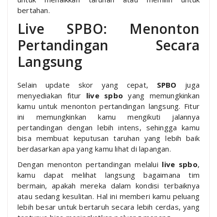
bertahan.
Live SPBO: Menonton
Pertandingan Secara
Langsung
Selain update skor yang cepat,
SPBO
juga
menyediakan fitur
live spbo
yang memungkinkan
kamu untuk menonton pertandingan langsung. Fitur
ini memungkinkan kamu mengikuti jalannya
pertandingan dengan lebih intens, sehingga kamu
bisa membuat keputusan taruhan yang lebih baik
berdasarkan apa yang kamu lihat di lapangan.
Dengan menonton pertandingan melalui
live spbo
,
kamu dapat melihat langsung bagaimana tim
bermain, apakah mereka dalam kondisi terbaiknya
atau sedang kesulitan. Hal ini memberi kamu peluang
lebih besar untuk bertaruh secara lebih cerdas, yang