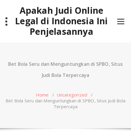
Skip
Apakah Judi Online
to
content
Legal di Indonesia Ini
Penjelasannya
Bet Bola Seru dan Menguntungkan di SPBO, Situs
Judi Bola Terpercaya
Home
/
Uncategorized
/
Bet Bola Seru dan Menguntungkan di SPBO, Situs Judi Bola
Terpercaya