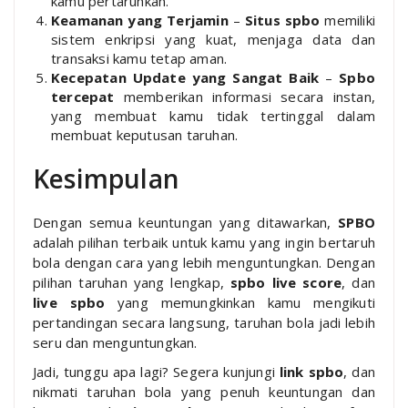
kamu pertaruhkan.
Keamanan yang Terjamin
–
Situs spbo
memiliki
sistem enkripsi yang kuat, menjaga data dan
transaksi kamu tetap aman.
Kecepatan Update yang Sangat Baik
–
Spbo
tercepat
memberikan informasi secara instan,
yang membuat kamu tidak tertinggal dalam
membuat keputusan taruhan.
Kesimpulan
Dengan semua keuntungan yang ditawarkan,
SPBO
adalah pilihan terbaik untuk kamu yang ingin bertaruh
bola dengan cara yang lebih menguntungkan. Dengan
pilihan taruhan yang lengkap,
spbo live score
, dan
live spbo
yang memungkinkan kamu mengikuti
pertandingan secara langsung, taruhan bola jadi lebih
seru dan menguntungkan.
Jadi, tunggu apa lagi? Segera kunjungi
link spbo
, dan
nikmati taruhan bola yang penuh keuntungan dan