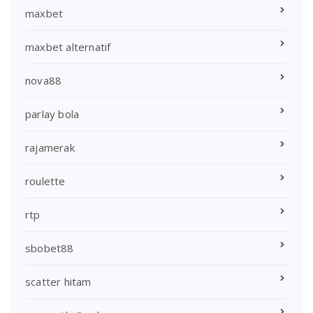
maxbet
maxbet alternatif
nova88
parlay bola
rajamerak
roulette
rtp
sbobet88
scatter hitam