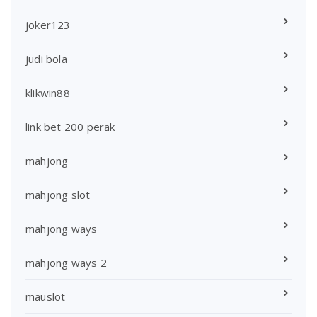
joker123
judi bola
klikwin88
link bet 200 perak
mahjong
mahjong slot
mahjong ways
mahjong ways 2
mauslot