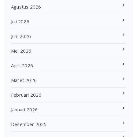
Agustus 2026
Juli 2026
Juni 2026
Mei 2026
April 2026
Maret 2026
Februari 2026
Januari 2026
Desember 2025