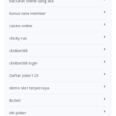
baccarat online uang asli
bonus new member
casino online
chicky run
clickbet88
clickbet88 login
Daftar Joker123
demo slot terpercaya
ibcbet
idn poker