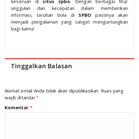
keseruan di
situs spbo
. Dengan berbagai fitur
unggulan dan kecepatan dalam memberikan
informasi, taruhan bola di
SPBO
pastinya akan
menjadi pengalaman yang sangat menguntungkan
bagi kamu!
Tinggalkan Balasan
Alamat email Anda tidak akan dipublikasikan.
Ruas yang
wajib ditandai
*
Komentar
*