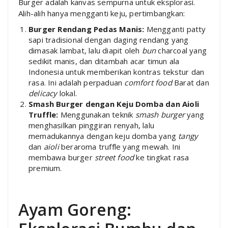
Burger adalah kanvas sempurna untuk eksplorasi.
Alih-alih hanya mengganti keju, pertimbangkan:
Burger Rendang Pedas Manis:
Mengganti patty
sapi tradisional dengan daging rendang yang
dimasak lambat, lalu diapit oleh
bun
charcoal yang
sedikit manis, dan ditambah acar timun ala
Indonesia untuk memberikan kontras tekstur dan
rasa. Ini adalah perpaduan
comfort food
Barat dan
delicacy
lokal.
Smash Burger dengan Keju Domba dan Aioli
Truffle:
Menggunakan teknik
smash burger
yang
menghasilkan pinggiran renyah, lalu
memadukannya dengan keju domba yang
tangy
dan
aioli
beraroma truffle yang mewah. Ini
membawa burger
street food
ke tingkat rasa
premium.
Ayam Goreng: