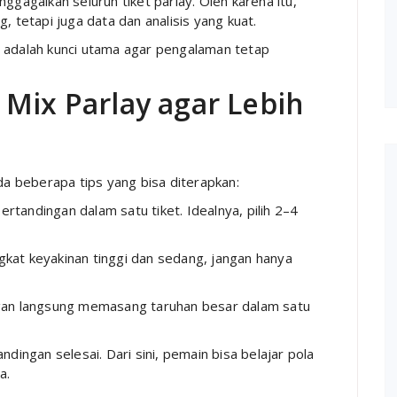
ggagalkan seluruh tiket parlay. Oleh karena itu,
, tetapi juga data dan analisis yang kuat.
i adalah kunci utama agar pengalaman tetap
 Mix Parlay agar Lebih
ada beberapa tips yang bisa diterapkan:
tandingan dalam satu tiket. Idealnya, pilih 2–4
kat keyakinan tinggi dan sedang, jangan hanya
ngan langsung memasang taruhan besar dalam satu
ndingan selesai. Dari sini, pemain bisa belajar pola
a.