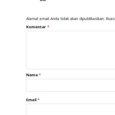
Alamat email Anda tidak akan dipublikasikan.
Ruas
Komentar
*
Nama
*
Email
*