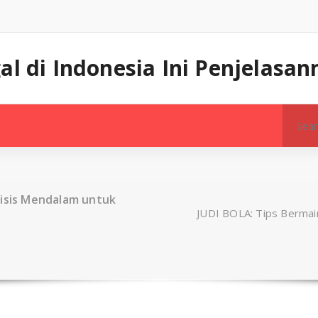
al di Indonesia Ini Penjelasan
Search
for:
lisis Mendalam untuk
JUDI BOLA: Tips Bermai