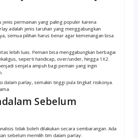
u jenis permainan yang paling populer karena
rlay adalah jenis taruhan yang menggabungkan
nya, semua pilihan harus benar agar kemenangan bisa
litas lebih luas. Pemain bisa menggabungkan berbagai
kaligus, seperti handicap, over/under, hingga 1X2.
menjadi senjata ampuh bagi pemain yang ingin
n.
dalam parlay, semakin tinggi pula tingkat risikonya.
tama.
endalam Sebelum
nalisis tidak boleh dilakukan secara sembarangan. Ada
kan sebelum memilih tim dalam parlay: