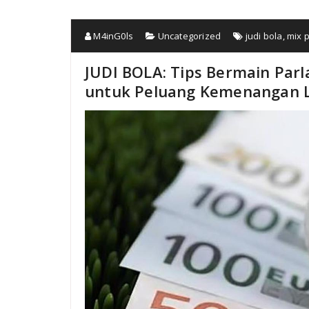
M4inG0ls
Uncategorized
judi bola
,
mix 
JUDI BOLA: Tips Bermain Par
untuk Peluang Kemenangan L