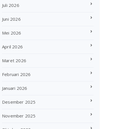
Juli 2026
Juni 2026
Mei 2026
April 2026
Maret 2026
Februari 2026
Januari 2026
Desember 2025
November 2025