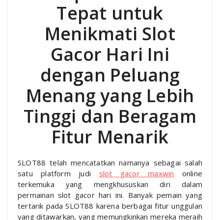
Tepat untuk
Menikmati Slot
Gacor Hari Ini
dengan Peluang
Menang yang Lebih
Tinggi dan Beragam
Fitur Menarik
SLOT88 telah mencatatkan namanya sebagai salah
satu platform judi
slot gacor maxwin
online
terkemuka yang mengkhususkan diri dalam
permainan slot gacor hari ini. Banyak pemain yang
tertarik pada SLOT88 karena berbagai fitur unggulan
yang ditawarkan, yang memungkinkan mereka meraih