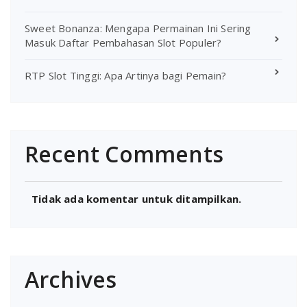
Sweet Bonanza: Mengapa Permainan Ini Sering
Masuk Daftar Pembahasan Slot Populer?
RTP Slot Tinggi: Apa Artinya bagi Pemain?
Recent Comments
Tidak ada komentar untuk ditampilkan.
Archives