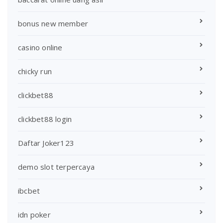
bonus new member
casino online
chicky run
clickbet88
clickbet88 login
Daftar Joker123
demo slot terpercaya
ibcbet
idn poker