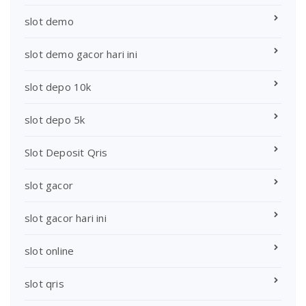
slot demo
slot demo gacor hari ini
slot depo 10k
slot depo 5k
Slot Deposit Qris
slot gacor
slot gacor hari ini
slot online
slot qris