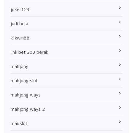
joker123
judi bola
klikwin88
link bet 200 perak
mahjong
mahjong slot
mahjong ways
mahjong ways 2
mauslot