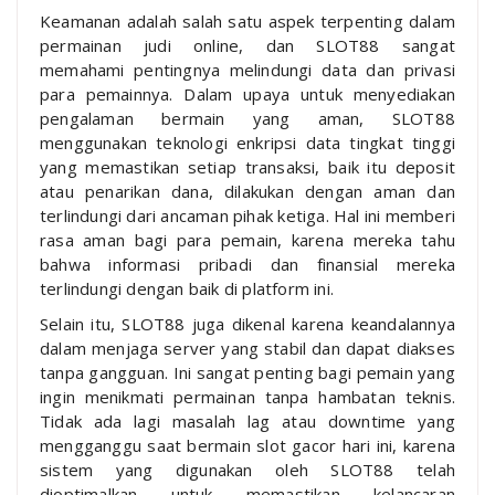
Keamanan adalah salah satu aspek terpenting dalam
permainan judi online, dan SLOT88 sangat
memahami pentingnya melindungi data dan privasi
para pemainnya. Dalam upaya untuk menyediakan
pengalaman bermain yang aman, SLOT88
menggunakan teknologi enkripsi data tingkat tinggi
yang memastikan setiap transaksi, baik itu deposit
atau penarikan dana, dilakukan dengan aman dan
terlindungi dari ancaman pihak ketiga. Hal ini memberi
rasa aman bagi para pemain, karena mereka tahu
bahwa informasi pribadi dan finansial mereka
terlindungi dengan baik di platform ini.
Selain itu, SLOT88 juga dikenal karena keandalannya
dalam menjaga server yang stabil dan dapat diakses
tanpa gangguan. Ini sangat penting bagi pemain yang
ingin menikmati permainan tanpa hambatan teknis.
Tidak ada lagi masalah lag atau downtime yang
mengganggu saat bermain slot gacor hari ini, karena
sistem yang digunakan oleh SLOT88 telah
dioptimalkan untuk memastikan kelancaran