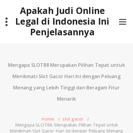
Skip
Apakah Judi Online
to
content
Legal di Indonesia Ini
Penjelasannya
Mengapa SLOT88 Merupakan Pilihan Tepat untuk
Menikmati Slot Gacor Hari Ini dengan Peluang
Menang yang Lebih Tinggi dan Beragam Fitur
Menarik
Home
/
slot gacor
/
Mengapa SLOT88 Merupakan Pilihan Tepat untuk
Menikmati Slot Gacor Hari Ini dengan Peluang Menang