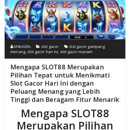
M4inG0ls
slot gacor
slot gacor gampang
menang
,
slot gacor hari ini
,
slot gacor maxwin
Mengapa SLOT88 Merupakan
Pilihan Tepat untuk Menikmati
Slot Gacor Hari Ini dengan
Peluang Menang yang Lebih
Tinggi dan Beragam Fitur Menarik
Mengapa SLOT88
Merupakan Pilihan