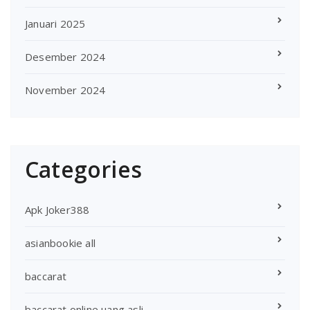
Januari 2025
Desember 2024
November 2024
Categories
Apk Joker388
asianbookie all
baccarat
baccarat online uang asli