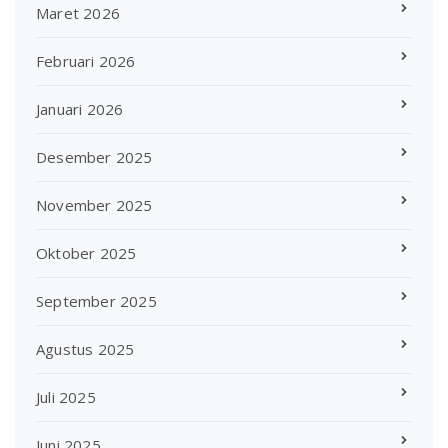
Maret 2026
Februari 2026
Januari 2026
Desember 2025
November 2025
Oktober 2025
September 2025
Agustus 2025
Juli 2025
Juni 2025