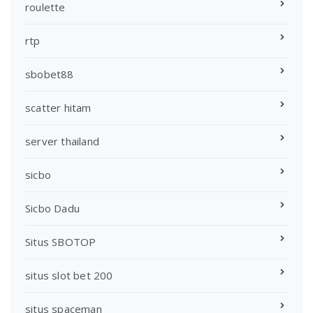
roulette
rtp
sbobet88
scatter hitam
server thailand
sicbo
Sicbo Dadu
Situs SBOTOP
situs slot bet 200
situs spaceman