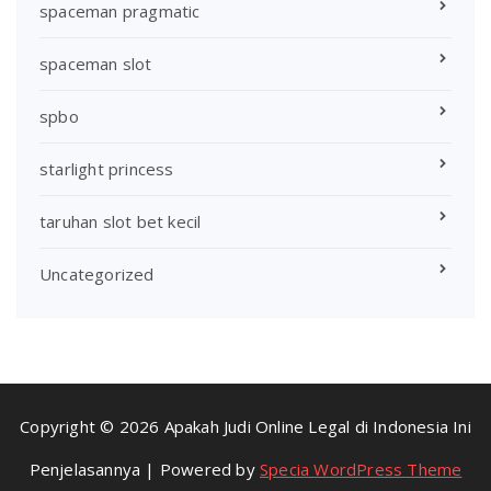
spaceman pragmatic
spaceman slot
spbo
starlight princess
taruhan slot bet kecil
Uncategorized
Copyright © 2026 Apakah Judi Online Legal di Indonesia Ini
Penjelasannya | Powered by
Specia WordPress Theme