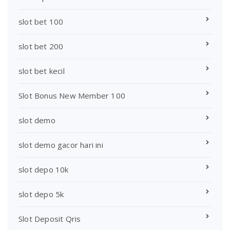
slot bet 100
slot bet 200
slot bet kecil
Slot Bonus New Member 100
slot demo
slot demo gacor hari ini
slot depo 10k
slot depo 5k
Slot Deposit Qris