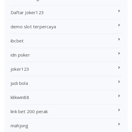
Daftar Joker123
demo slot terpercaya
ibcbet
idn poker
joker123
judi bola
klikwin88
link bet 200 perak
mahjong