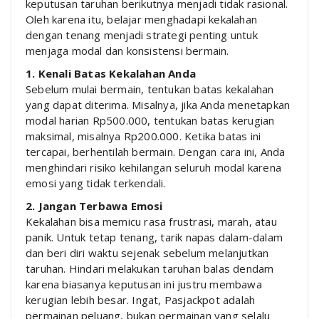
keputusan taruhan berikutnya menjadi tidak rasional.
Oleh karena itu, belajar menghadapi kekalahan
dengan tenang menjadi strategi penting untuk
menjaga modal dan konsistensi bermain.
1. Kenali Batas Kekalahan Anda
Sebelum mulai bermain, tentukan batas kekalahan
yang dapat diterima. Misalnya, jika Anda menetapkan
modal harian Rp500.000, tentukan batas kerugian
maksimal, misalnya Rp200.000. Ketika batas ini
tercapai, berhentilah bermain. Dengan cara ini, Anda
menghindari risiko kehilangan seluruh modal karena
emosi yang tidak terkendali.
2. Jangan Terbawa Emosi
Kekalahan bisa memicu rasa frustrasi, marah, atau
panik. Untuk tetap tenang, tarik napas dalam-dalam
dan beri diri waktu sejenak sebelum melanjutkan
taruhan. Hindari melakukan taruhan balas dendam
karena biasanya keputusan ini justru membawa
kerugian lebih besar. Ingat, Pasjackpot adalah
permainan peluang, bukan permainan yang selalu