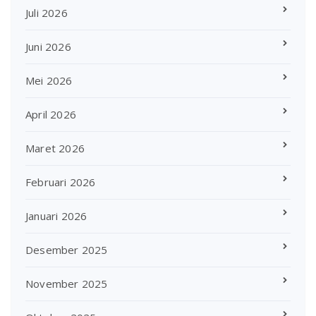
Juli 2026
Juni 2026
Mei 2026
April 2026
Maret 2026
Februari 2026
Januari 2026
Desember 2025
November 2025