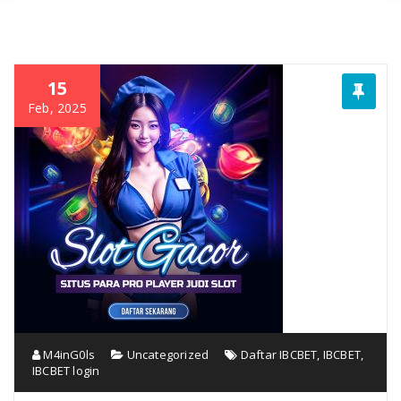
15
Feb, 2025
M4inG0ls
Uncategorized
Daftar IBCBET
,
IBCBET
,
IBCBET login