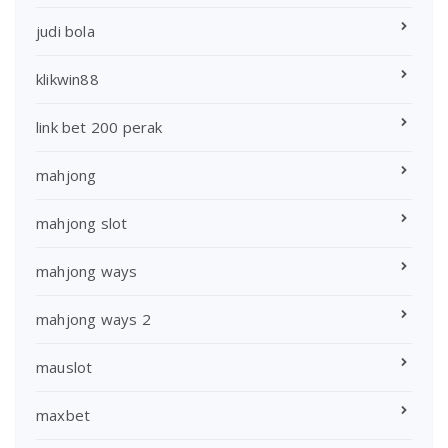
judi bola
klikwin88
link bet 200 perak
mahjong
mahjong slot
mahjong ways
mahjong ways 2
mauslot
maxbet