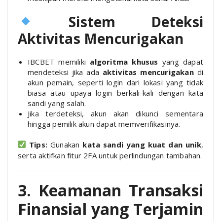
Sistem Deteksi
Aktivitas Mencurigakan
IBCBET memiliki
algoritma khusus
yang dapat
mendeteksi jika ada
aktivitas mencurigakan
di
akun pemain, seperti login dari lokasi yang tidak
biasa atau upaya login berkali-kali dengan kata
sandi yang salah.
Jika terdeteksi, akun akan dikunci sementara
hingga pemilik akun dapat memverifikasinya.
Tips:
Gunakan
kata sandi yang kuat dan unik
,
serta aktifkan fitur 2FA untuk perlindungan tambahan.
3. Keamanan Transaksi
Finansial yang Terjamin