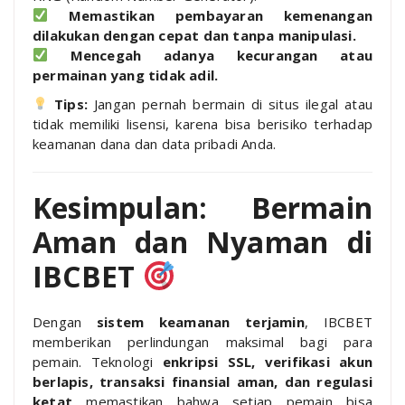
Memastikan pembayaran kemenangan
dilakukan dengan cepat dan tanpa manipulasi.
Mencegah adanya kecurangan atau
permainan yang tidak adil.
Tips:
Jangan pernah bermain di situs ilegal atau
tidak memiliki lisensi, karena bisa berisiko terhadap
keamanan dana dan data pribadi Anda.
Kesimpulan: Bermain
Aman dan Nyaman di
IBCBET
Dengan
sistem keamanan terjamin
, IBCBET
memberikan perlindungan maksimal bagi para
pemain. Teknologi
enkripsi SSL, verifikasi akun
berlapis, transaksi finansial aman, dan regulasi
ketat
memastikan bahwa setiap pemain bisa