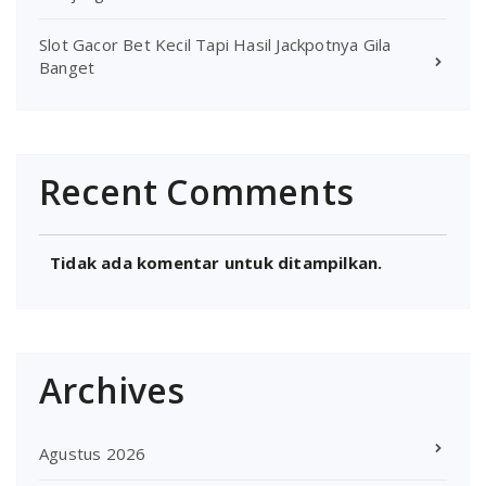
Slot Gacor Bet Kecil Tapi Hasil Jackpotnya Gila
Banget
Recent Comments
Tidak ada komentar untuk ditampilkan.
Archives
Agustus 2026