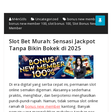
M4inG0ls
Uncategorized
bonus new member
,
bonus new member 100
,
slot bonus 100
,
Slot Bonus New
Member
Slot Bet Murah: Sensasi Jackpot
Tanpa Bikin Bokek di 2025
Di era digital yang serba cepat ini, permainan slot
online semakin digemari. Alasannya sederhana:
praktis, menghibur, dan berpotensi menghasilkan
pundi-pundi rupiah. Namun, tidak semua slot online
ramah di
bonus new member
kantong. Banyak
pemain yang mengeluhkan mahalnya taruhan per