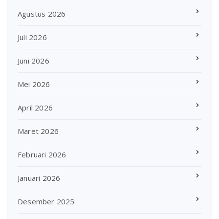
Agustus 2026
Juli 2026
Juni 2026
Mei 2026
April 2026
Maret 2026
Februari 2026
Januari 2026
Desember 2025