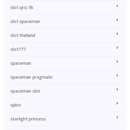
slot qris 5k
slot spaceman
slot thailand
slot777
spaceman
spaceman pragmatic
spaceman slot
spbo
starlight princess