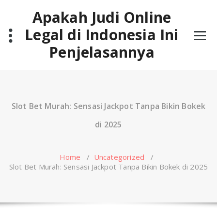
Skip
Apakah Judi Online
to
content
Legal di Indonesia Ini
Penjelasannya
Slot Bet Murah: Sensasi Jackpot Tanpa Bikin Bokek
di 2025
Home
/
Uncategorized
/
Slot Bet Murah: Sensasi Jackpot Tanpa Bikin Bokek di 2025