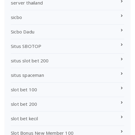
server thailand
sicbo
Sicbo Dadu
Situs SBOTOP
situs slot bet 200
situs spaceman
slot bet 100
slot bet 200
slot bet kecil
Slot Bonus New Member 100