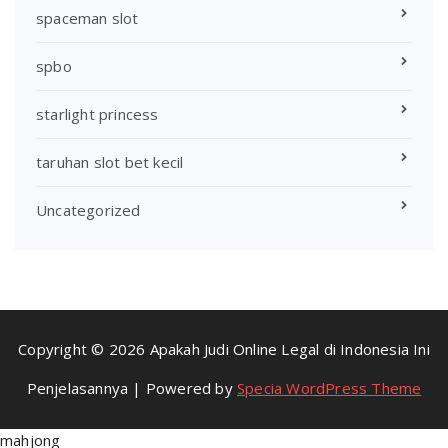
spaceman slot
spbo
starlight princess
taruhan slot bet kecil
Uncategorized
Copyright © 2026 Apakah Judi Online Legal di Indonesia Ini
Penjelasannya | Powered by
Specia WordPress Theme
mahjong