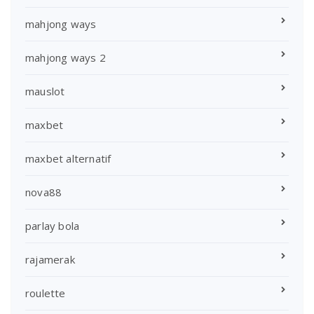
mahjong ways
mahjong ways 2
mauslot
maxbet
maxbet alternatif
nova88
parlay bola
rajamerak
roulette