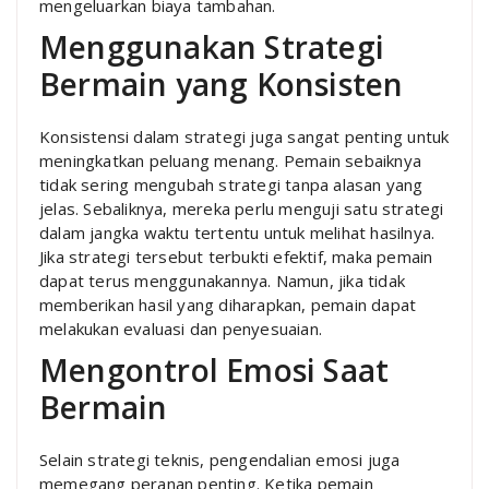
mengeluarkan biaya tambahan.
Menggunakan Strategi
Bermain yang Konsisten
Konsistensi dalam strategi juga sangat penting untuk
meningkatkan peluang menang. Pemain sebaiknya
tidak sering mengubah strategi tanpa alasan yang
jelas. Sebaliknya, mereka perlu menguji satu strategi
dalam jangka waktu tertentu untuk melihat hasilnya.
Jika strategi tersebut terbukti efektif, maka pemain
dapat terus menggunakannya. Namun, jika tidak
memberikan hasil yang diharapkan, pemain dapat
melakukan evaluasi dan penyesuaian.
Mengontrol Emosi Saat
Bermain
Selain strategi teknis, pengendalian emosi juga
memegang peranan penting. Ketika pemain