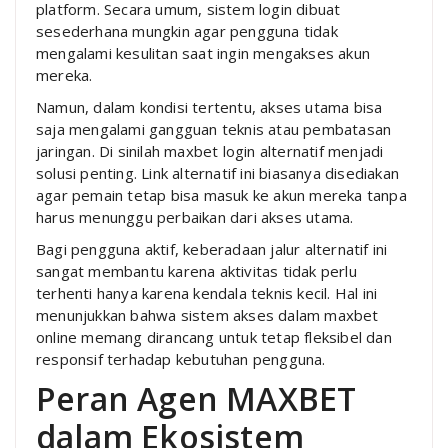
platform. Secara umum, sistem login dibuat
sesederhana mungkin agar pengguna tidak
mengalami kesulitan saat ingin mengakses akun
mereka.
Namun, dalam kondisi tertentu, akses utama bisa
saja mengalami gangguan teknis atau pembatasan
jaringan. Di sinilah maxbet login alternatif menjadi
solusi penting. Link alternatif ini biasanya disediakan
agar pemain tetap bisa masuk ke akun mereka tanpa
harus menunggu perbaikan dari akses utama.
Bagi pengguna aktif, keberadaan jalur alternatif ini
sangat membantu karena aktivitas tidak perlu
terhenti hanya karena kendala teknis kecil. Hal ini
menunjukkan bahwa sistem akses dalam maxbet
online memang dirancang untuk tetap fleksibel dan
responsif terhadap kebutuhan pengguna.
Peran Agen MAXBET
dalam Ekosistem