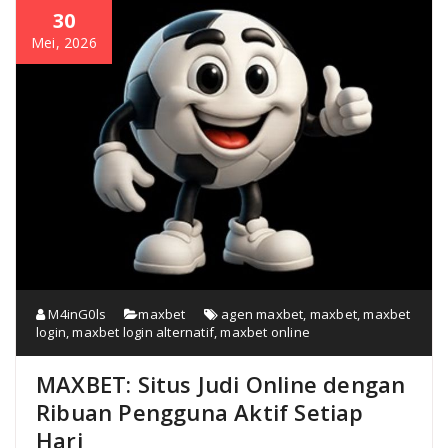
30
Mei, 2026
M4inG0ls
maxbet
agen maxbet
,
maxbet
,
maxbet
login
,
maxbet login alternatif
,
maxbet online
MAXBET: Situs Judi Online dengan
Ribuan Pengguna Aktif Setiap
Hari