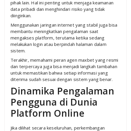
pihak lain. Hal ini penting untuk menjaga keamanan
data pribadi dan menghindari risiko yang tidak
diinginkan.
Menggunakan jaringan internet yang stabil juga bisa
membantu meningkatkan pengalaman saat
mengakses platform, terutama ketika sedang
melakukan login atau berpindah halaman dalam
sistem.
Terakhir, memahami peran agen maxbet yang resmi
dan terpercaya juga bisa menjadi langkah tambahan
untuk memastikan bahwa setiap informasi yang
diterima sudah sesuai dengan sistem yang benar.
Dinamika Pengalaman
Pengguna di Dunia
Platform Online
Jika dilihat secara keseluruhan, perkembangan