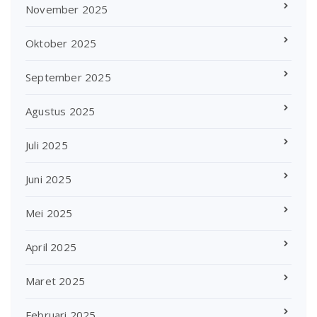
November 2025
Oktober 2025
September 2025
Agustus 2025
Juli 2025
Juni 2025
Mei 2025
April 2025
Maret 2025
Februari 2025