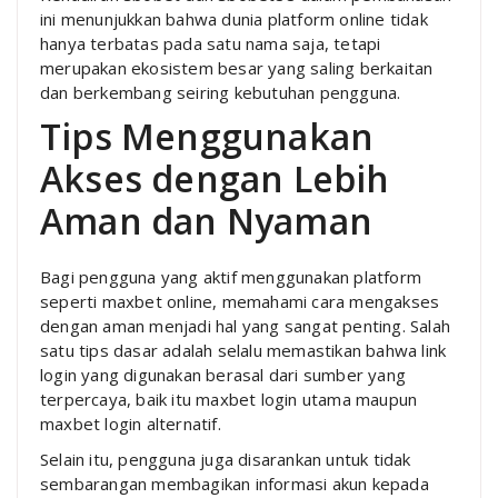
ini menunjukkan bahwa dunia platform online tidak
hanya terbatas pada satu nama saja, tetapi
merupakan ekosistem besar yang saling berkaitan
dan berkembang seiring kebutuhan pengguna.
Tips Menggunakan
Akses dengan Lebih
Aman dan Nyaman
Bagi pengguna yang aktif menggunakan platform
seperti maxbet online, memahami cara mengakses
dengan aman menjadi hal yang sangat penting. Salah
satu tips dasar adalah selalu memastikan bahwa link
login yang digunakan berasal dari sumber yang
terpercaya, baik itu maxbet login utama maupun
maxbet login alternatif.
Selain itu, pengguna juga disarankan untuk tidak
sembarangan membagikan informasi akun kepada