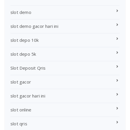
slot demo
slot demo gacor hari ini
slot depo 10k
slot depo 5k
Slot Deposit Qris
slot gacor
slot gacor hari ini
slot online
slot qris