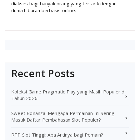
diakses bagi banyak orang yang tertarik dengan
dunia hiburan berbasis online.
Recent Posts
Koleksi Game Pragmatic Play yang Masih Populer di
Tahun 2026
Sweet Bonanza: Mengapa Permainan Ini Sering
Masuk Daftar Pembahasan Slot Populer?
RTP Slot Tinggi: Apa Artinya bagi Pemain?