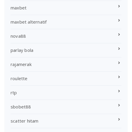
maxbet
maxbet alternatif
nova88
parlay bola
rajamerak
roulette
rtp
sbobet88
scatter hitam