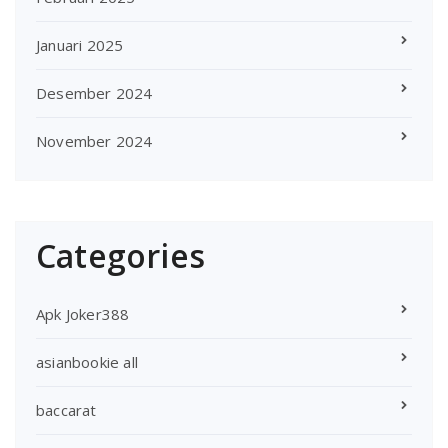
Januari 2025
Desember 2024
November 2024
Categories
Apk Joker388
asianbookie all
baccarat