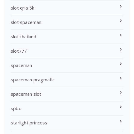
slot qris 5k
slot spaceman
slot thailand
slot777
spaceman
spaceman pragmatic
spaceman slot
spbo
starlight princess