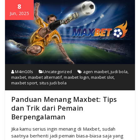
8
Jun, 2025
M4inG0ls
Uncategorized
agen maxbet
,
judi bola
,
maxbet
,
maxbet alternatif
,
maxbet login
,
maxbet slot
,
maxbet sport
,
situs judi bola
Panduan Menang Maxbet: Tips
dan Trik dari Pemain
Berpengalaman
Jika kamu serius ingin menang di Maxbet, sudah
saatnya berhenti jadi pemain biasa-biasa saja yang