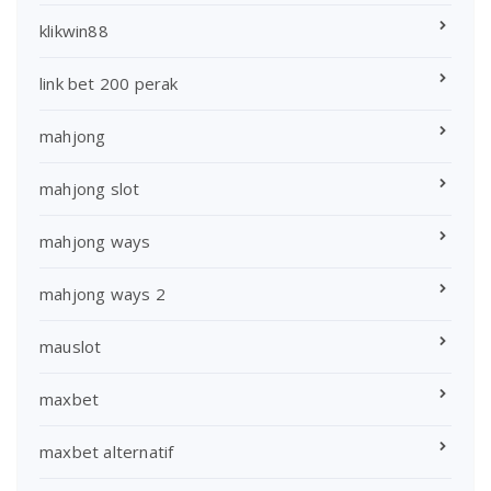
klikwin88
link bet 200 perak
mahjong
mahjong slot
mahjong ways
mahjong ways 2
mauslot
maxbet
maxbet alternatif