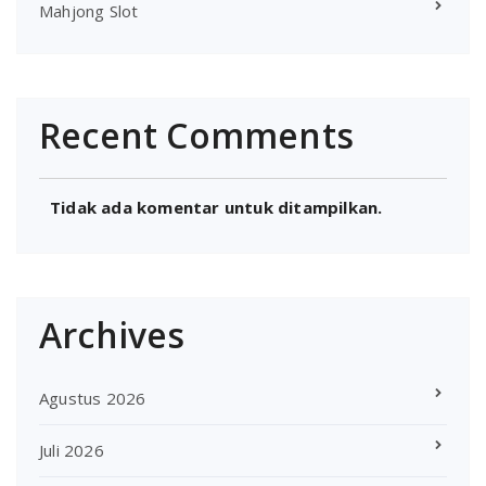
Mahjong Slot
Recent Comments
Tidak ada komentar untuk ditampilkan.
Archives
Agustus 2026
Juli 2026