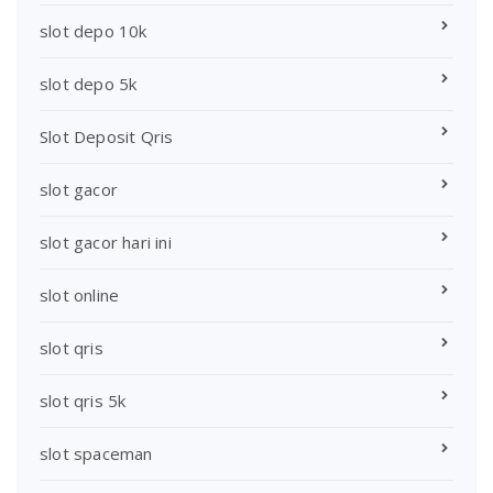
slot depo 10k
slot depo 5k
Slot Deposit Qris
slot gacor
slot gacor hari ini
slot online
slot qris
slot qris 5k
slot spaceman