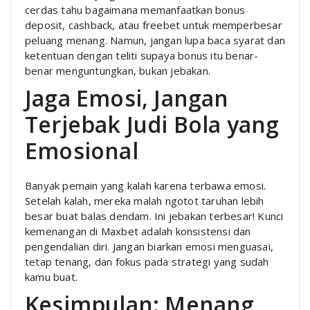
cerdas tahu bagaimana memanfaatkan bonus
deposit, cashback, atau freebet untuk memperbesar
peluang menang. Namun, jangan lupa baca syarat dan
ketentuan dengan teliti supaya bonus itu benar-
benar menguntungkan, bukan jebakan.
Jaga Emosi, Jangan
Terjebak Judi Bola yang
Emosional
Banyak pemain yang kalah karena terbawa emosi.
Setelah kalah, mereka malah ngotot taruhan lebih
besar buat balas dendam. Ini jebakan terbesar! Kunci
kemenangan di Maxbet adalah konsistensi dan
pengendalian diri. Jangan biarkan emosi menguasai,
tetap tenang, dan fokus pada strategi yang sudah
kamu buat.
Kesimpulan: Menang