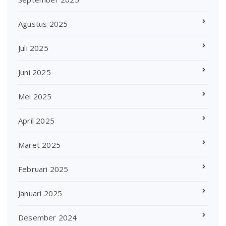
Agustus 2025
Juli 2025
Juni 2025
Mei 2025
April 2025
Maret 2025
Februari 2025
Januari 2025
Desember 2024