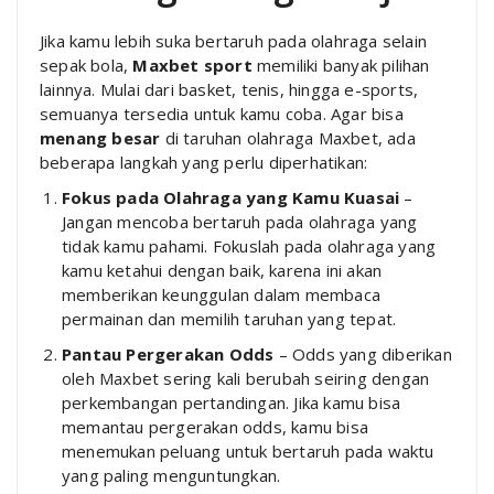
Jika kamu lebih suka bertaruh pada olahraga selain
sepak bola,
Maxbet sport
memiliki banyak pilihan
lainnya. Mulai dari basket, tenis, hingga e-sports,
semuanya tersedia untuk kamu coba. Agar bisa
menang besar
di taruhan olahraga Maxbet, ada
beberapa langkah yang perlu diperhatikan:
Fokus pada Olahraga yang Kamu Kuasai
–
Jangan mencoba bertaruh pada olahraga yang
tidak kamu pahami. Fokuslah pada olahraga yang
kamu ketahui dengan baik, karena ini akan
memberikan keunggulan dalam membaca
permainan dan memilih taruhan yang tepat.
Pantau Pergerakan Odds
– Odds yang diberikan
oleh Maxbet sering kali berubah seiring dengan
perkembangan pertandingan. Jika kamu bisa
memantau pergerakan odds, kamu bisa
menemukan peluang untuk bertaruh pada waktu
yang paling menguntungkan.