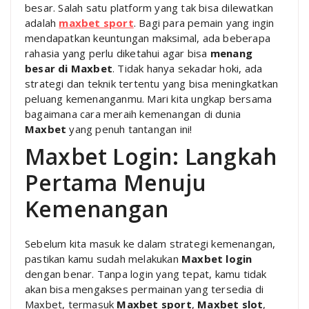
besar. Salah satu platform yang tak bisa dilewatkan
adalah
maxbet sport
. Bagi para pemain yang ingin
mendapatkan keuntungan maksimal, ada beberapa
rahasia yang perlu diketahui agar bisa
menang
besar di Maxbet
. Tidak hanya sekadar hoki, ada
strategi dan teknik tertentu yang bisa meningkatkan
peluang kemenanganmu. Mari kita ungkap bersama
bagaimana cara meraih kemenangan di dunia
Maxbet
yang penuh tantangan ini!
Maxbet Login: Langkah
Pertama Menuju
Kemenangan
Sebelum kita masuk ke dalam strategi kemenangan,
pastikan kamu sudah melakukan
Maxbet login
dengan benar. Tanpa login yang tepat, kamu tidak
akan bisa mengakses permainan yang tersedia di
Maxbet, termasuk
Maxbet sport
,
Maxbet slot
,