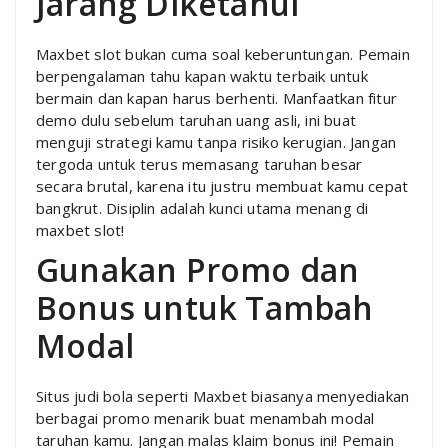
Jarang Diketahui
Maxbet slot bukan cuma soal keberuntungan. Pemain
berpengalaman tahu kapan waktu terbaik untuk
bermain dan kapan harus berhenti. Manfaatkan fitur
demo dulu sebelum taruhan uang asli, ini buat
menguji strategi kamu tanpa risiko kerugian. Jangan
tergoda untuk terus memasang taruhan besar
secara brutal, karena itu justru membuat kamu cepat
bangkrut. Disiplin adalah kunci utama menang di
maxbet slot!
Gunakan Promo dan
Bonus untuk Tambah
Modal
Situs judi bola seperti Maxbet biasanya menyediakan
berbagai promo menarik buat menambah modal
taruhan kamu. Jangan malas klaim bonus ini! Pemain