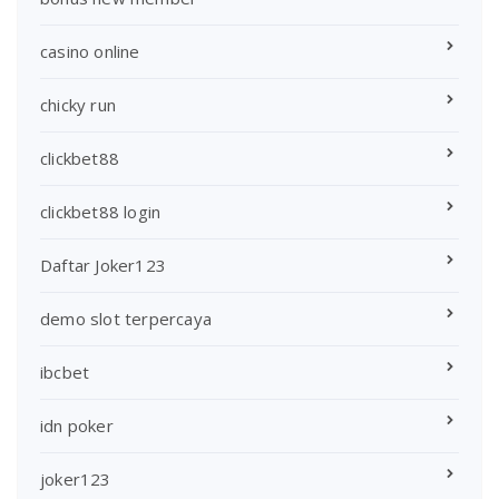
casino online
chicky run
clickbet88
clickbet88 login
Daftar Joker123
demo slot terpercaya
ibcbet
idn poker
joker123