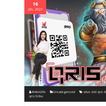
16
Jan, 2025
M4inG0ls
Uncategorized
situs slot qris 
qris 5ribu