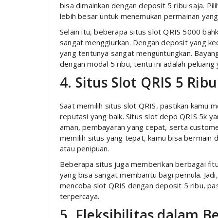
bisa dimainkan dengan deposit 5 ribu saja. 
lebih besar untuk menemukan permainan yang 
Selain itu, beberapa situs slot QRIS 5000 ba
sangat menggiurkan. Dengan deposit yang ke
yang tentunya sangat menguntungkan. Bayang
dengan modal 5 ribu, tentu ini adalah peluang 
4. Situs Slot QRIS 5 Ri
Saat memilih situs slot QRIS, pastikan kamu m
reputasi yang baik. Situs slot depo QRIS 5k 
aman, pembayaran yang cepat, serta custome
memilih situs yang tepat, kamu bisa bermain 
atau penipuan.
Beberapa situs juga memberikan berbagai fitu
yang bisa sangat membantu bagi pemula. Jadi,
mencoba slot QRIS dengan deposit 5 ribu, pas
terpercaya.
5. Fleksibilitas dalam 