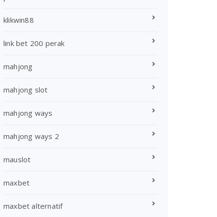
klikwin88
link bet 200 perak
mahjong
mahjong slot
mahjong ways
mahjong ways 2
mauslot
maxbet
maxbet alternatif