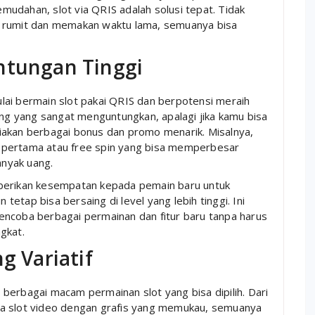
udahan, slot via QRIS adalah solusi tepat. Tidak
g rumit dan memakan waktu lama, semuanya bisa
ntungan Tinggi
lai bermain slot pakai QRIS dan berpotensi meraih
ang yang sangat menguntungkan, apalagi jika kamu bisa
iakan berbagai bonus dan promo menarik. Misalnya,
 pertama atau free spin yang bisa memperbesar
nyak uang.
mberikan kesempatan kepada pemain baru untuk
etap bisa bersaing di level yang lebih tinggi. Ini
encoba berbagai permainan dan fitur baru tanpa harus
gkat.
g Variatif
berbagai macam permainan slot yang bisa dipilih. Dari
ga slot video dengan grafis yang memukau, semuanya