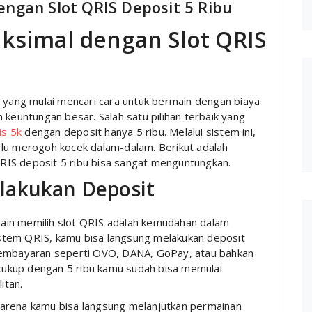
ngan Slot QRIS Deposit 5 Ribu
ksimal dengan Slot QRIS
g yang mulai mencari cara untuk bermain dengan biaya
 keuntungan besar. Salah satu pilihan terbaik yang
is 5k
dengan deposit hanya 5 ribu. Melalui sistem ini,
rlu merogoh kocek dalam-dalam. Berikut adalah
IS deposit 5 ribu bisa sangat menguntungkan.
lakukan Deposit
ain memilih slot QRIS adalah kemudahan dalam
stem QRIS, kamu bisa langsung melakukan deposit
 pembayaran seperti OVO, DANA, GoPay, atau bahkan
, cukup dengan 5 ribu kamu sudah bisa memulai
itan.
, karena kamu bisa langsung melanjutkan permainan