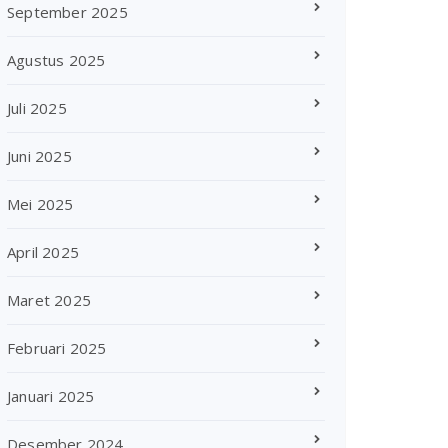
September 2025
Agustus 2025
Juli 2025
Juni 2025
Mei 2025
April 2025
Maret 2025
Februari 2025
Januari 2025
Desember 2024