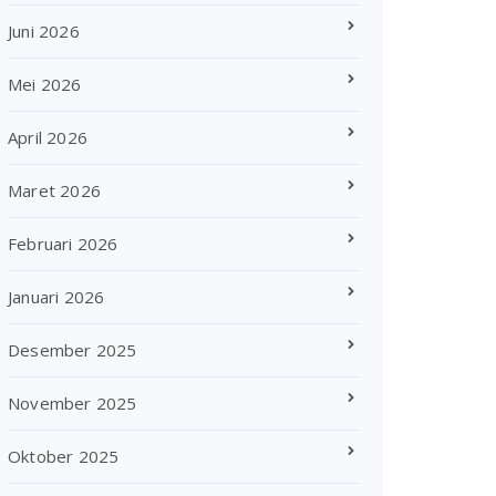
Juni 2026
Mei 2026
April 2026
Maret 2026
Februari 2026
Januari 2026
Desember 2025
November 2025
Oktober 2025