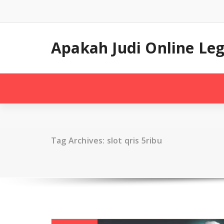
Skip
to
content
Apakah Judi Online Leg
Tag Archives: slot qris 5ribu