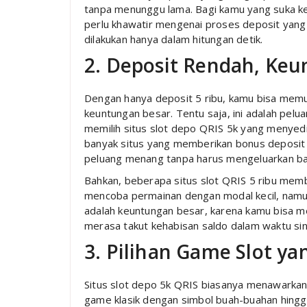
tanpa menunggu lama. Bagi kamu yang suka kem
perlu khawatir mengenai proses deposit yan
dilakukan hanya dalam hitungan detik.
2. Deposit Rendah, Keu
Dengan hanya deposit 5 ribu, kamu bisa memu
keuntungan besar. Tentu saja, ini adalah pelu
memilih situs slot depo QRIS 5k yang menyed
banyak situs yang memberikan bonus deposit
peluang menang tanpa harus mengeluarkan ba
Bahkan, beberapa situs slot QRIS 5 ribu me
mencoba permainan dengan modal kecil, namun t
adalah keuntungan besar, karena kamu bisa m
merasa takut kehabisan saldo dalam waktu sin
3. Pilihan Game Slot yan
Situs slot depo 5k QRIS biasanya menawarkan 
game klasik dengan simbol buah-buahan hing