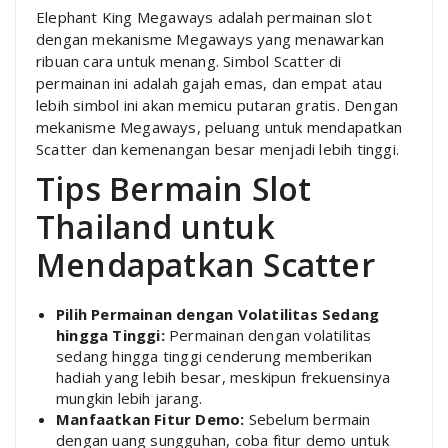
Elephant King Megaways adalah permainan slot
dengan mekanisme Megaways yang menawarkan
ribuan cara untuk menang. Simbol Scatter di
permainan ini adalah gajah emas, dan empat atau
lebih simbol ini akan memicu putaran gratis. Dengan
mekanisme Megaways, peluang untuk mendapatkan
Scatter dan kemenangan besar menjadi lebih tinggi.
Tips Bermain Slot
Thailand untuk
Mendapatkan Scatter
Pilih Permainan dengan Volatilitas Sedang
hingga Tinggi:
Permainan dengan volatilitas
sedang hingga tinggi cenderung memberikan
hadiah yang lebih besar, meskipun frekuensinya
mungkin lebih jarang.
Manfaatkan Fitur Demo:
Sebelum bermain
dengan uang sungguhan, coba fitur demo untuk