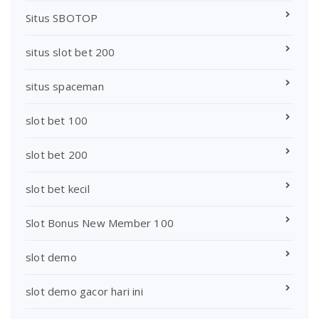
Situs SBOTOP
situs slot bet 200
situs spaceman
slot bet 100
slot bet 200
slot bet kecil
Slot Bonus New Member 100
slot demo
slot demo gacor hari ini