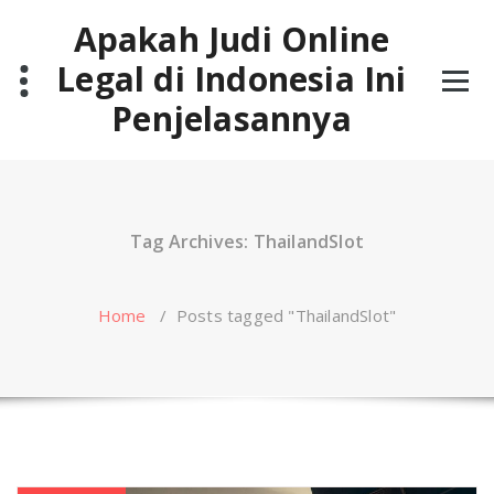
Skip
Apakah Judi Online
to
content
Legal di Indonesia Ini
Penjelasannya
Tag Archives: ThailandSlot
Home
/
Posts tagged "ThailandSlot"