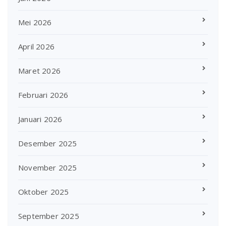
Mei 2026
April 2026
Maret 2026
Februari 2026
Januari 2026
Desember 2025
November 2025
Oktober 2025
September 2025