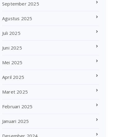
September 2025
Agustus 2025
Juli 2025
Juni 2025
Mei 2025
April 2025
Maret 2025
Februari 2025
Januari 2025
Desember 2024