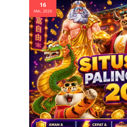
16
Mei, 2026