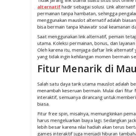
alternatif
hadir sebagai solusi. Link alterna
permainan tanpa hambatan, sehingga pengalam
menggunakan mauslot alternatif adalah biasany
bisa bermain tanpa khawatir soal keamanan da
Saat menggunakan link alternatif, pemain tetap
utama. Koleksi permainan, bonus, dan layana
Oleh karena itu, menjaga daftar link alternati
yang tidak ingin kehilangan momen bermain se
Fitur Menarik di Mau
Salah satu daya tarik utama mauslot adalah 
menambah keseruan bermain. Mulai dari fitur f
interaktif, semuanya dirancang untuk memberi
biasa.
Fitur free spin, misalnya, memungkinkan pe
harus mengeluarkan biaya lagi. Sedangkan j
lebih besar karena nilai hadiah akan terus ber
games interaktif juga menjadi hiburan tamb