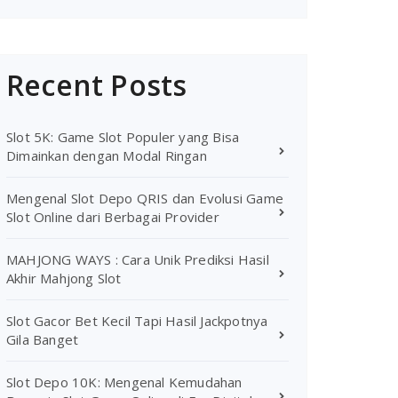
Recent Posts
Slot 5K: Game Slot Populer yang Bisa
Dimainkan dengan Modal Ringan
Mengenal Slot Depo QRIS dan Evolusi Game
Slot Online dari Berbagai Provider
MAHJONG WAYS : Cara Unik Prediksi Hasil
Akhir Mahjong Slot
Slot Gacor Bet Kecil Tapi Hasil Jackpotnya
Gila Banget
Slot Depo 10K: Mengenal Kemudahan