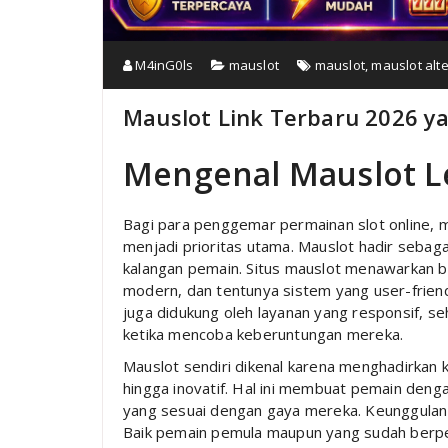
M4inG0ls
mauslot
mauslot
,
mauslot alte
Mauslot Link Terbaru 2026 
Mengenal Mauslot L
Bagi para penggemar permainan slot online,
menjadi prioritas utama. Mauslot hadir sebagai
kalangan pemain. Situs mauslot menawarkan b
modern, dan tentunya sistem yang user-friend
juga didukung oleh layanan yang responsif, 
ketika mencoba keberuntungan mereka.
Mauslot sendiri dikenal karena menghadirkan k
hingga inovatif. Hal ini membuat pemain den
yang sesuai dengan gaya mereka. Keunggulan l
Baik pemain pemula maupun yang sudah berpe