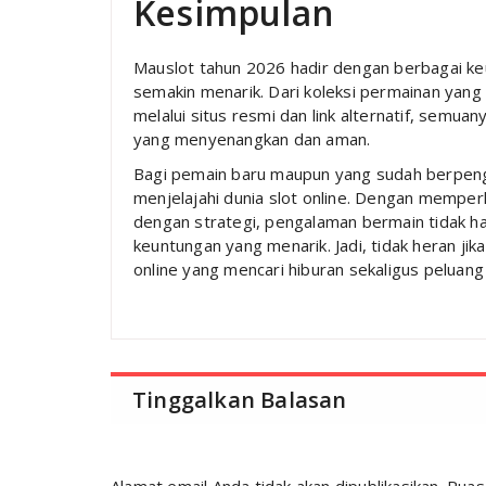
Kesimpulan
Mauslot tahun 2026 hadir dengan berbagai ke
semakin menarik. Dari koleksi permainan yan
melalui situs resmi dan link alternatif, sem
yang menyenangkan dan aman.
Bagi pemain baru maupun yang sudah berpenga
menjelajahi dunia slot online. Dengan mempe
dengan strategi, pengalaman bermain tidak h
keuntungan yang menarik. Jadi, tidak heran ji
online yang mencari hiburan sekaligus peluang
Tinggalkan Balasan
Alamat email Anda tidak akan dipublikasikan.
Ruas