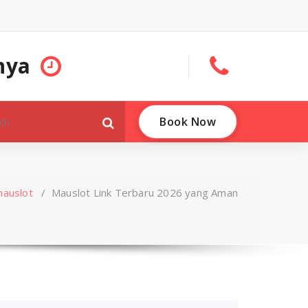
nya
Book Now
auslot
/
Mauslot Link Terbaru 2026 yang Aman