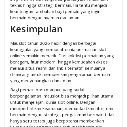
teknis hingga strategi bermain. Ini tentu menjadi
keuntungan tambahan bagi pemain yang ingin
bermain dengan nyaman dan aman.
Kesimpulan
Mauslot tahun 2026 hadir dengan berbagai
keunggulan yang membuat dunia permainan slot
online semakin menarik. Dari koleksi permainan yang
beragam, fitur modern, hingga kemudahan akses
melalui situs resmi dan link alternatif, semuanya
dirancang untuk memberikan pengalaman bermain
yang menyenangkan dan aman.
Bagi pemain baru maupun yang sudah
berpengalaman, mauslot bisa menjadi pilihan utama
untuk menjelajahi dunia slot online. Dengan
memperhatikan keamanan, memanfaatkan fitur, dan
bermain dengan strategi, pengalaman bermain tidak
hanya seru tetapi juga berpotensi memberikan
keuntungan yang menarik. Jadi, tidak heran jika