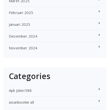
Maret 2025
Februari 2025
Januari 2025
Desember 2024
November 2024
Categories
Apk Joker388
asianbookie all