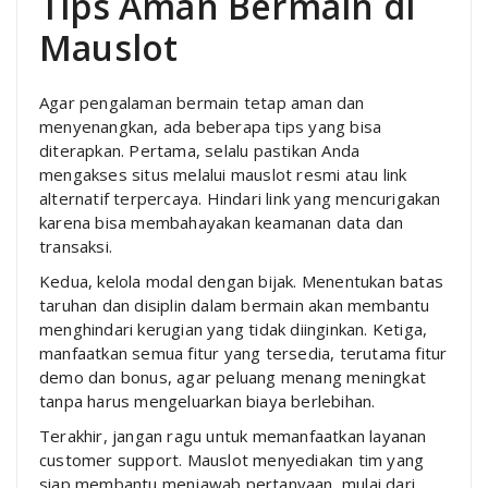
Tips Aman Bermain di
Mauslot
Agar pengalaman bermain tetap aman dan
menyenangkan, ada beberapa tips yang bisa
diterapkan. Pertama, selalu pastikan Anda
mengakses situs melalui mauslot resmi atau link
alternatif terpercaya. Hindari link yang mencurigakan
karena bisa membahayakan keamanan data dan
transaksi.
Kedua, kelola modal dengan bijak. Menentukan batas
taruhan dan disiplin dalam bermain akan membantu
menghindari kerugian yang tidak diinginkan. Ketiga,
manfaatkan semua fitur yang tersedia, terutama fitur
demo dan bonus, agar peluang menang meningkat
tanpa harus mengeluarkan biaya berlebihan.
Terakhir, jangan ragu untuk memanfaatkan layanan
customer support. Mauslot menyediakan tim yang
siap membantu menjawab pertanyaan, mulai dari