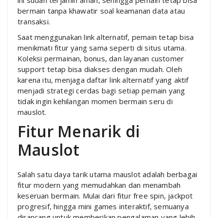
bermain tanpa khawatir soal keamanan data atau
transaksi.
Saat menggunakan link alternatif, pemain tetap bisa
menikmati fitur yang sama seperti di situs utama.
Koleksi permainan, bonus, dan layanan customer
support tetap bisa diakses dengan mudah. Oleh
karena itu, menjaga daftar link alternatif yang aktif
menjadi strategi cerdas bagi setiap pemain yang
tidak ingin kehilangan momen bermain seru di
mauslot.
Fitur Menarik di
Mauslot
Salah satu daya tarik utama mauslot adalah berbagai
fitur modern yang memudahkan dan menambah
keseruan bermain. Mulai dari fitur free spin, jackpot
progresif, hingga mini games interaktif, semuanya
dirancang untuk memberikan pengalaman yang lebih