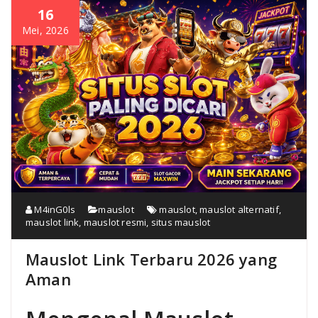
16
Mei, 2026
M4inG0ls
mauslot
mauslot
,
mauslot alternatif
,
mauslot link
,
mauslot resmi
,
situs mauslot
Mauslot Link Terbaru 2026 yang
Aman