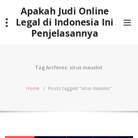
Skip
Apakah Judi Online
to
content
Legal di Indonesia Ini
Penjelasannya
Tag Archives: situs mauslot
Home
/
Posts tagged "situs mauslot"