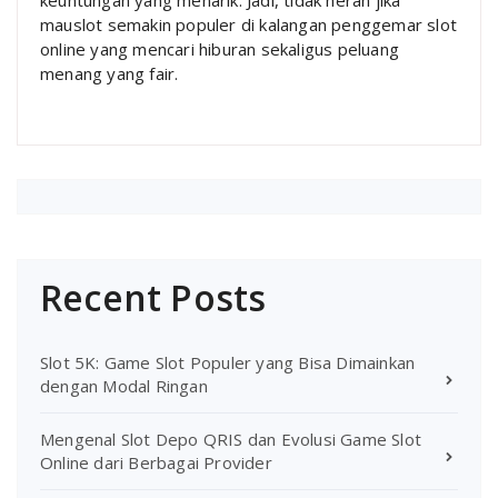
mauslot semakin populer di kalangan penggemar slot
online yang mencari hiburan sekaligus peluang
menang yang fair.
Recent Posts
Slot 5K: Game Slot Populer yang Bisa Dimainkan
dengan Modal Ringan
Mengenal Slot Depo QRIS dan Evolusi Game Slot
Online dari Berbagai Provider